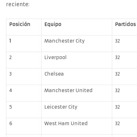
reciente:
Posición
Equipo
Partidos
1
Manchester City
32
2
Liverpool
32
3
Chelsea
32
4
Manchester United
32
5
Leicester City
32
6
West Ham United
32