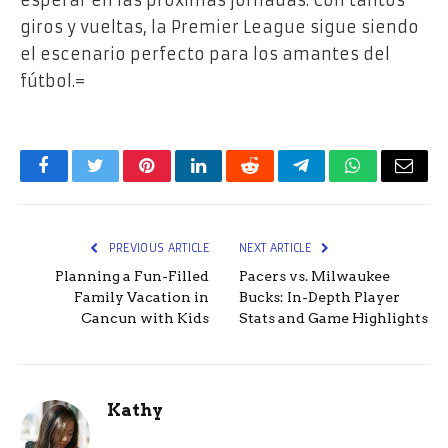
esperar en las próximas jornadas. Con tantos
giros y vueltas, la Premier League sigue siendo
el escenario perfecto para los amantes del
fútbol.=
Facebook
Twitter
Pinterest
LinkedIn
Reddit
Telegram
WhatsApp
Email
PREVIOUS ARTICLE
NEXT ARTICLE
Planning a Fun-Filled
Pacers vs. Milwaukee
Family Vacation in
Bucks: In-Depth Player
Cancun with Kids
Stats and Game Highlights
Kathy