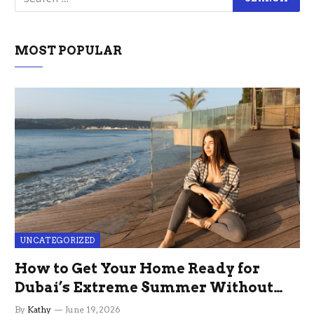
MOST POPULAR
UNCATEGORIZED
How to Get Your Home Ready for
Dubai’s Extreme Summer Without
the Stress
By
Kathy
June 19, 2026